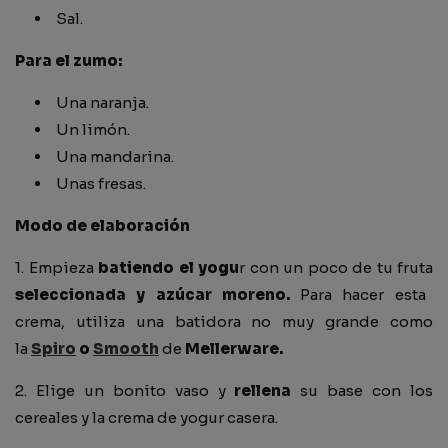
Sal.
Para el zumo:
Una naranja.
Un limón.
Una mandarina.
Unas fresas.
Modo de elaboración
1. Empieza
batiendo el yogu
r con un poco de
tu fruta
seleccionada y
azúcar moreno.
Para hacer esta
crema, utiliza una batidora no muy grande como
la
Spiro
o
Smooth
de
Mellerware.
2. Elige un bonito vaso y
rellena
su base con los
cereales y la crema de yogur casera.