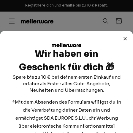
Direkt
Registriere dich und erhalte bis zu 10 € Rabatt.
zum
Inhalt
Warenkorb
Wir haben ein
Geschenk für dich
🎁
Spare bis zu 10 € bei deinem ersten Einkauf und
erfahre als Erste:r alles Gute: Angebote,
Neuheiten und Überraschungen.
*Mit dem Absenden des Formulars willigst du in
die Verarbeitung deiner Daten ein und
20. SEPTEMBER 2022
4 IDEEN FÜR
ermächtigst SDA EUROPE S.L.U., dir Werbung
über elektronische Kommunikationsmittel