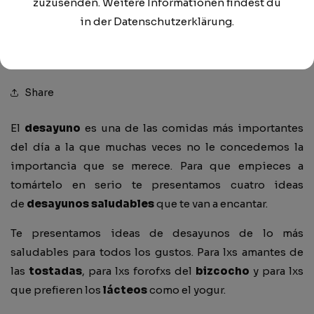
GESUNDE
zuzusenden. Weitere Informationen findest du
in der Datenschutzerklärung.
FRÜHSTÜCKE
Share
El
desayuno
es una de las comidas más importantes
del día a la que muchas veces no le concedemos la
importancia que se merece. Para que empieces a
tomártelo en serio te presentamos cuatro ideas
de
desayunos saludables
que te van a encantar.
Te presentamos ideas de desayunos de lo más
saludables para todos los gustos. Para lxs amantes de
las
tostadas
, para lxs forofxs del
bizcocho
y para lxs
que prefieren los
lácteos
como el yogur.