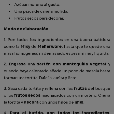
Azúcar moreno al gusto.
Una pizca de canela molida.
Frutos secos para decorar.
Modo de elaboración
1. Pon todos los ingredientes en una buena batidora
como la
Mixy
de
Mellerware,
hasta que te quede una
masa homogénea, ni demasiado espesa ni muy líquida.
2.
Engrasa
una
sartén con mantequilla vegetal
y
cuando haya calentado añade un poco de mezcla hasta
formar una tortita. Dale la vuelta y listo.
3. Saca cada tortita y rellena con
las
frutas
del bosque
o
los
frutos secos
machacados con un mortero. Cierra
la tortita y
decora
con unos hilos de
miel
.
4.
Para el batido, pon todos los ingredientes
,