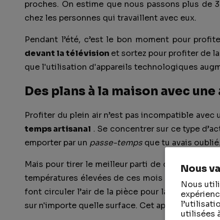
proches. On estime que nous passons plus de 3
chez les personnes qui travaillent avec eux.
Pendant l’été, c’est le bon moment pour profite
devant la télévision
et sortez pour profiter de 
que l'utilisation d'appareils technologiques augme
Des plans à la maison avec une
Profiter du plein air n’est pas incompatible avec 
temps artisanal
. Se concentrer sur ce type d’ac
emporter par un
passe-temps
que tu avais oublié
Mais pour tirer le meilleur parti de ce plan, vou
Nous va
températures élevées de ces mois ne vous submerg
Nous util
font circuler l’air de la pièce pour la rafraîchir. 
expérienc
l’utilisa
sur n'importe quelle surface. Cet appareil est la m
utilisées