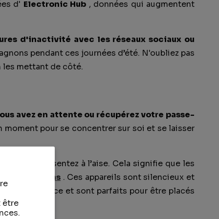
ées d'
Electronic Hub
, données qui augmentent
ures d'inactivité avec les réseaux sociaux ou
mpagnons pendant ces journées d’été. N'oubliez pas
n les mettant de côté.
 vous avez en attente ou récupérez votre passe-
Un moment pour se concentrer sur soi et se laisser
l vous vous sentez à l’aise. Cela signifie que les
ourir à
les fans
. Ces appareils sont silencieux et
re
ent peu de place et sont parfaits pour être placés
 être
n.
onces.