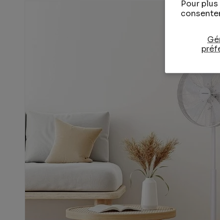
Pour plus 
consente
Gér
préf