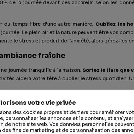
0% de la journée devant ces appareils selon les donn
r du temps libre d’une autre manière.
Oubliez les he
la journée. Le plein air et la nature peuvent être vos co
nte le stress et produit de l'anxiété, alors gérez-les e
 ambiance fraîche
une journée tranquille à la maison.
Sortez le livre que
tivités aidera votre tête à oublier le stress quotidien. 
.
s devez disposer d’un environnement agréable dans leque
lorisons votre vie privée
ent pas et pour cela il n'y a rien de mieux que de rec
isons des cookies propres et de tiers pour améliorer vot
Vous pouvez choisir le
ventilateurs de bureau
Ils prenn
e, personnaliser les annonces et le contenu, et analyser
tion de notre site web. Vos données personnelles peuvent
eilleure solution pour profiter de vos projets à la maiso
 à des fins de marketing et de personnalisation des ann