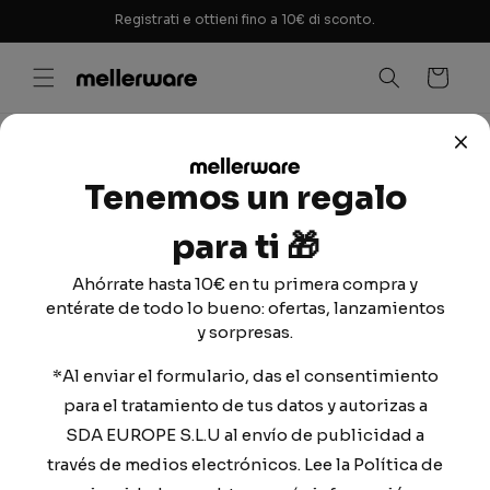
Vai
Registrati e ottieni fino a 10€ di sconto.
direttamente
ai contenuti
Carrello
TI AIUTIAMO?
Tenemos un regalo
Come possiamo aiutarti?
para ti
🎁
Ahórrate hasta 10€ en tu primera compra y
entérate de todo lo bueno: ofertas, lanzamientos
y sorpresas.
*Al enviar el formulario, das el consentimiento
para el tratamiento de tus datos y autorizas a
SDA EUROPE S.L.U al envío de publicidad a
Atención al cliente
través de medios electrónicos. Lee la Política de